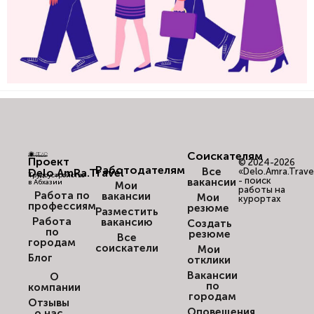
Соискателям
Проект
© 2024-2026
Работодателям
Все
Delo.AmRa.Travel
«Delo.Amra.Trave
Трудоустройство
- поиск
вакансии
в Абхазии
Мои
работы на
Работа по
вакансии
Мои
курортах
профессиям
резюме
Разместить
Работа
вакансию
Создать
по
резюме
Все
городам
соискатели
Мои
Блог
отклики
Вакансии
О
по
компании
городам
Отзывы
Оповещения
о нас