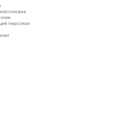
а
, массмедиа
огии
ий персонал
онал