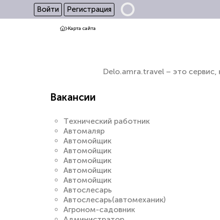
Войти
Регистрация
Карта сайта
Delo.amra.travel – это серви
Вакансии
Tехнический работник
Автомаляр
Автомойщик
Автомойщик
Автомойщик
Автомойщик
Автомойщик
Автослесарь
Автослесарь(автомеханик)
Агроном-садовник
Администратор