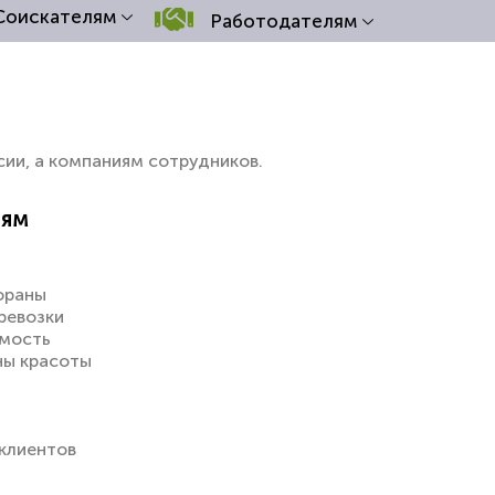
Соискателям
Работодателям
сии, а компаниям сотрудников.
иям
ораны
еревозки
имость
ны красоты
клиентов