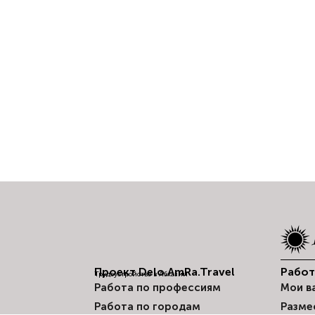
Проект Delo.AmRa.Travel
Рабо
Трудоустройство в Абхазии
Работа по профессиям
Мои в
Работа по городам
Разме