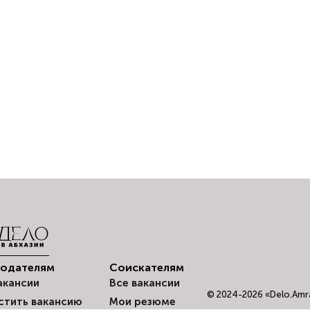
тодателям
Соискателям
акансии
Все вакансии
© 2024-2026 «Delo.Amra
стить вакансию
Мои резюме