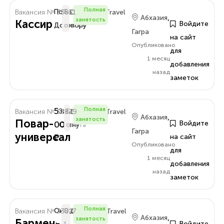
Полная
Вакансия № 33831
По
Без
Delo.Amra.Travel
,
Абхазия
занятость
Кассир
Войдите
Договору
опыта
Гагра
на сайт
Опубликовано
для
1 месяц
добавления
назад
заметок
5
Полная
Вакансия № 33829
За
Без
Delo.Amra.Travel
,
Абхазия
занятость
Повар-
000
Войдите
Смену
опыта
Гагра
универсал
₽
на сайт
Опубликовано
для
1 месяц
добавления
назад
заметок
Полная
Вакансия № 33827
Оклад
От
Delo.Amra.Travel
,
Абхазия
занятость
Бармен-
Войдите