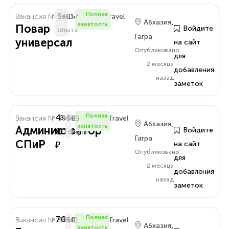
Полная
Вакансия № 33657
Без
Delo.Amra.Travel
,
Абхазия
занятость
Повар
Войдите
опыта
Гагра
универсал
на сайт
Опубликовано
для
2 месяца
добавления
назад
заметок
4
Полная
Вакансия № 33609
За
Без
Delo.Amra.Travel
,
Абхазия
занятость
Администратор
000
Войдите
Смену
опыта
Гагра
СПиР
₽
на сайт
Опубликовано
для
2 месяца
добавления
назад
заметок
70
Полная
Вакансия № 33601
В
Без
Delo.Amra.Travel
,
Абхазия
занятость