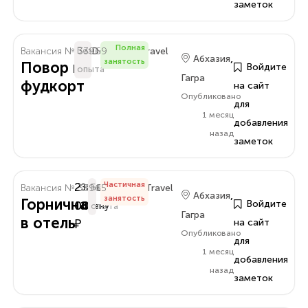
заметок
Полная
Вакансия № 33969
Без
Delo.Amra.Travel
,
Абхазия
занятость
Повор в
Войдите
опыта
Гагра
фудкорт
на сайт
Опубликовано
для
1 месяц
добавления
назад
заметок
2
Частичная
Вакансия № 33965
За
Без
Delo.Amra.Travel
,
Абхазия
занятость
Горничная
000
Войдите
Смену
опыта
Гагра
в отель
₽
на сайт
Опубликовано
для
1 месяц
добавления
назад
заметок