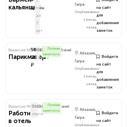
+
1
Гагра
кальянщик
на сайт
Бонусы
года
Опубликовано
для
до
1 месяц
добавления
3
назад
заметок
лет
50
Полная
Вакансия № 33816
В
Без
Delo.Amra.Travel
,
Абхазия
занятость
Парикмахер
000
Войдите
Месяц
опыта
Гагра
₽
на сайт
Опубликовано
для
1 месяц
добавления
назад
заметок
Полная
Вакансия № 33801
Без
Delo.Amra.Travel
,
Абхазия
занятость
Работник
Войдите
опыта
Гагра
в отель
на сайт
Опубликовано