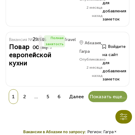
для
2 месяца
добавления
назад
заметок
2
Полная
Вакансия № 33536
За
Без
Delo.Amra.Travel
,
Абхазия
занятость
Повар
000
Войдите
Смену
опыта
Гагра
европейской
₽
на сайт
Опубликовано
кухни
для
2 месяца
добавления
назад
заметок
1
2
…
5
6
Далее
Показать еще...
×
Вакансии в Абхазии по запросу:
Регион
:
Гагра