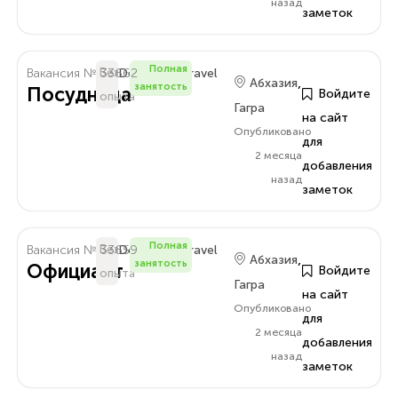
назад
заметок
Полная
Вакансия № 33662
Без
Delo.Amra.Travel
,
Абхазия
занятость
Посудница
Войдите
опыта
Гагра
на сайт
Опубликовано
для
2 месяца
добавления
назад
заметок
Полная
Вакансия № 33659
Без
Delo.Amra.Travel
,
Абхазия
занятость
Официант
Войдите
опыта
Гагра
на сайт
Опубликовано
для
2 месяца
добавления
назад
заметок