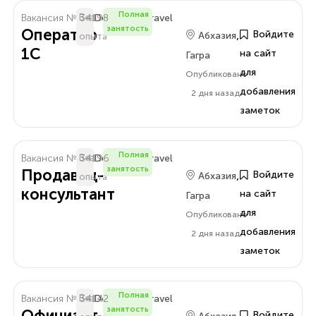
Полная
Вакансия № 34198
Без
Delo.Amra.Travel
занятость
Оператор
,
Войдите
Абхазия
опыта
1С
на сайт
Гагра
для
Опубликовано
добавления
2 дня назад
заметок
Полная
Вакансия № 34196
Без
Delo.Amra.Travel
занятость
Продавец-
,
Войдите
Абхазия
опыта
консультант
на сайт
Гагра
для
Опубликовано
добавления
2 дня назад
заметок
Полная
Вакансия № 34142
Без
Delo.Amra.Travel
занятость
Официант
,
Войдите