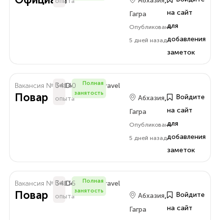
Абхазия
опыта
на сайт
Гагра
для
Опубликовано
добавления
5 дней назад
заметок
Полная
Вакансия № 34140
Без
Delo.Amra.Travel
занятость
Повар
,
Войдите
Абхазия
опыта
на сайт
Гагра
для
Опубликовано
добавления
5 дней назад
заметок
Полная
Вакансия № 34136
Без
Delo.Amra.Travel
занятость
Повар
,
Войдите
Абхазия
опыта
на сайт
Гагра