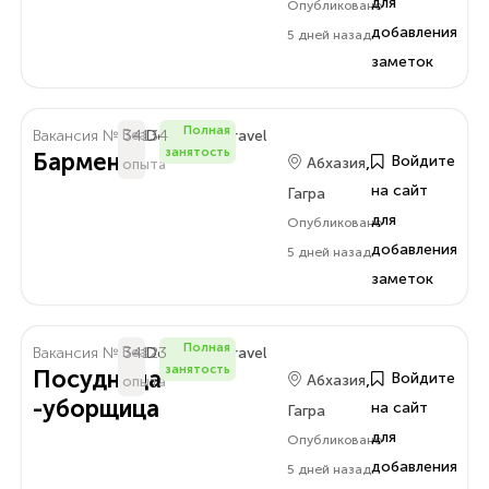
для
Опубликовано
добавления
5 дней назад
заметок
Полная
Вакансия № 34134
Без
Delo.Amra.Travel
занятость
Бармен
,
Войдите
Абхазия
опыта
на сайт
Гагра
для
Опубликовано
добавления
5 дней назад
заметок
Полная
Вакансия № 34123
Без
Delo.Amra.Travel
занятость
Посудница
,
Войдите
Абхазия
опыта
-уборщица
на сайт
Гагра
для
Опубликовано
добавления
5 дней назад