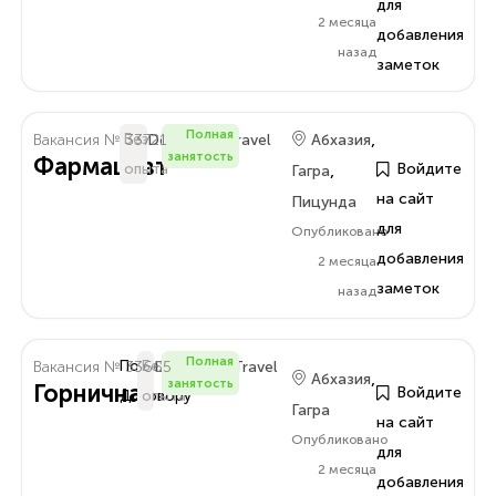
для
2 месяца
добавления
назад
заметок
Полная
,
Вакансия № 33721
Без
Delo.Amra.Travel
Абхазия
занятость
Фармацевт
,
Войдите
опыта
Гагра
на сайт
Пицунда
для
Опубликовано
добавления
2 месяца
заметок
назад
Полная
Вакансия № 33665
По
Без
Delo.Amra.Travel
,
Абхазия
занятость
Горничная
Войдите
Договору
опыта
Гагра
на сайт
Опубликовано
для
2 месяца
добавления