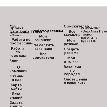
Соискателям
Проект
© 2024-2026
Работодателям
Все
Delo.AmRa.Travel
«Delo.Amra.Trave
Трудоустройство
- поиск
вакансии
в Абхазии
Мои
работы на
Работа по
вакансии
Мои
курортах
профессиям
резюме
Разместить
Работа
вакансию
Создать
по
резюме
Все
городам
соискатели
Мои
Блог
отклики
Вакансии
О
по
компании
городам
Отзывы
Оповещения
о нас
о вакансиях
Карта
сайта
База
знаний
Задать
вопрос