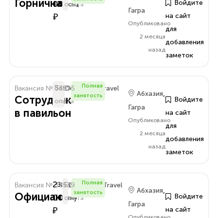
Горничная
000
Войдите
Месяц
опыта
Гагра
₽
на сайт
Опубликовано
для
2 месяца
добавления
назад
заметок
Полная
Вакансия № 33595
Без
Delo.Amra.Travel
,
Абхазия
занятость
Сотрудник
Войдите
опыта
Гагра
в павильон
на сайт
Опубликовано
для
2 месяца
добавления
назад
заметок
2
Полная
Вакансия № 33539
За
Без
Delo.Amra.Travel
,
Абхазия
занятость
Официант
000
Войдите
Смену
опыта
Гагра
₽
на сайт
Опубликовано