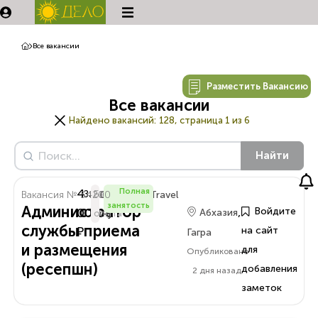
Все вакансии
Разместить Вакансию
Все вакансии
Найдено вакансий:
128, страница 1 из 6
Найти
4
Полная
Вакансия № 34200
За
Без
Delo.Amra.Travel
занятость
Администратор
,
000
Войдите
Абхазия
Смену
опыта
службы приема
₽
на сайт
Гагра
и размещения
для
Опубликовано
(ресепшн)
добавления
2 дня назад
заметок