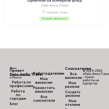
Горничная на номерной фонд
Delo.Amra.Travel
Абхазия, Гагра
Полная занятость
Соискателям
Проект
© 2024-2026
Работодателям
Все
Delo.AmRa.Travel
«Delo.Amra.Trave
Трудоустройство
- поиск
вакансии
в Абхазии
Мои
работы на
Работа по
вакансии
Мои
курортах
профессиям
резюме
Разместить
Работа
вакансию
Создать
по
резюме
Все
городам
соискатели
Мои
Блог
отклики