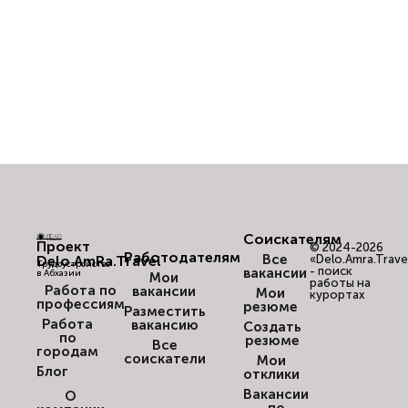
Соискателям
Проект
© 2024-2026
Работодателям
Все
Delo.AmRa.Travel
«Delo.Amra.Trave
Трудоустройство
- поиск
вакансии
в Абхазии
Мои
работы на
Работа по
вакансии
Мои
курортах
профессиям
резюме
Разместить
Работа
вакансию
Создать
по
резюме
Все
городам
соискатели
Мои
Блог
отклики
Вакансии
О
по