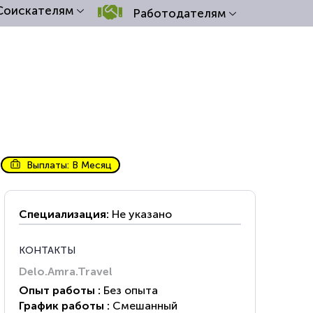
Соискателям
Работодателям
Выплаты: В Месяц
Специализация:
Не указано
КОНТАКТЫ
Delo.Amra.Travel
Опыт работы :
Без опыта
График работы :
Смешанный