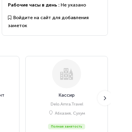
Рабочие часы в день :
Не указано
Войдите на сайт для добавления
заметок
нт
Кассир
Пова
Delo.Amra.Travel
Абхазия, Сухум
Полная занятость