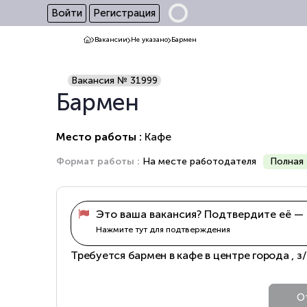
Войти
Регистрация
Вакансии
Не указано
Бармен
Вакансия № 31999
Бармен
Место работы :
Кафе
Формат работы :
На месте работодателя
Полная 
Это ваша вакансия? Подтвердите её — 
Нажмите тут для подтверждения
Требуется бармен в кафе в центре города , з