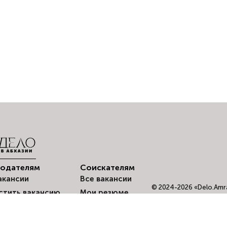
тодателям
Соискателям
акансии
Все вакансии
© 2024-2026 «Delo.Amra
стить вакансию
Мои резюме
оискатели
Создать резюме
Мои отклики