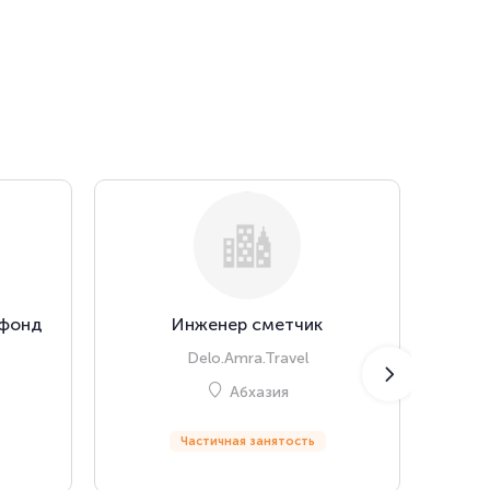
 фонд
Инженер сметчик
Ме
Delo.Amra.Travel
(к
Абхазия
Частичная занятость