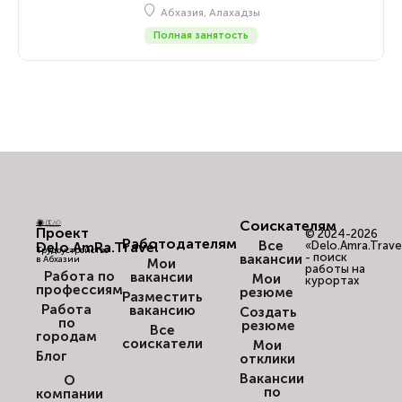
Абхазия, Алахадзы
Полная занятость
Соискателям
Проект
© 2024-2026
Работодателям
Все
Delo.AmRa.Travel
«Delo.Amra.Trave
Трудоустройство
- поиск
вакансии
в Абхазии
Мои
работы на
Работа по
вакансии
Мои
курортах
профессиям
резюме
Разместить
Работа
вакансию
Создать
по
резюме
Все
городам
соискатели
Мои
Блог
отклики
Вакансии
О
по
компании