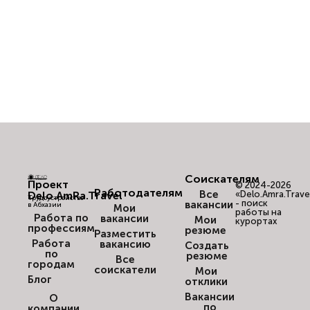
Соискателям
Проект
© 2024-2026
Работодателям
Все
Delo.AmRa.Travel
«Delo.Amra.Trave
Трудоустройство
- поиск
вакансии
в Абхазии
Мои
работы на
Работа по
вакансии
Мои
курортах
профессиям
резюме
Разместить
Работа
вакансию
Создать
по
резюме
Все
городам
соискатели
Мои
Блог
отклики
Вакансии
О
по
компании