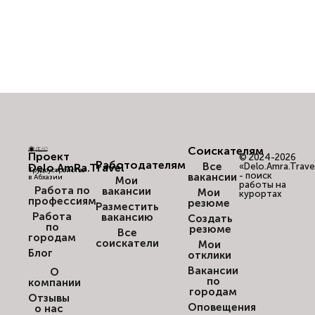
Соискателям
Проект
© 2024-2026
Работодателям
Все
Delo.AmRa.Travel
«Delo.Amra.Trave
Трудоустройство
- поиск
вакансии
в Абхазии
Мои
работы на
Работа по
вакансии
Мои
курортах
профессиям
резюме
Разместить
Работа
вакансию
Создать
по
резюме
Все
городам
соискатели
Мои
Блог
отклики
Вакансии
О
по
компании
городам
Отзывы
Оповещения
о нас