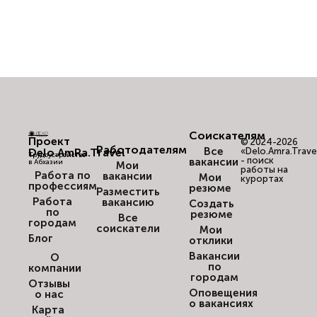
Соискателям
Проект
© 2024-2026
Работодателям
Все
Delo.AmRa.Travel
«Delo.Amra.Trave
Трудоустройство
- поиск
вакансии
в Абхазии
Мои
работы на
Работа по
вакансии
Мои
курортах
профессиям
резюме
Разместить
Работа
вакансию
Создать
по
резюме
Все
городам
соискатели
Мои
Блог
отклики
Вакансии
О
по
компании
городам
Отзывы
Оповещения
о нас
о вакансиях
Карта