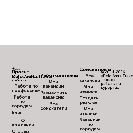
Соискателям
Проект
© 2024-2026
Работодателям
Все
Delo.AmRa.Travel
«Delo.Amra.Trave
Трудоустройство
- поиск
вакансии
в Абхазии
Мои
работы на
Работа по
вакансии
Мои
курортах
профессиям
резюме
Разместить
Работа
вакансию
Создать
по
резюме
Все
городам
соискатели
Мои
Блог
отклики
Вакансии
О
по
компании
городам
Отзывы