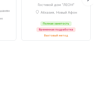
Гостевой дом "ЛЕОН"
шанян
Абхазия, Новый Афон
он
Полная занятость
Временная подработка
Вахтовый метод