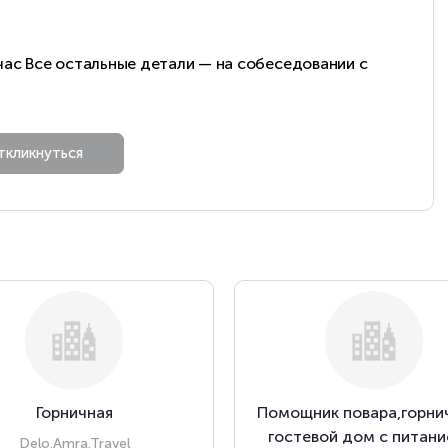
час Все остальные детали — на собеседовании с
Горничная
Помощник повара,горнич
гостевой дом с питани
Delo.Amra.Travel