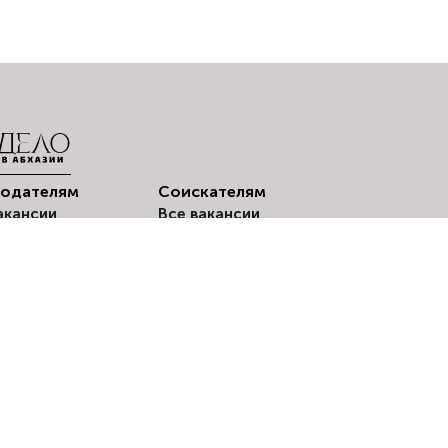
тодателям
Соискателям
акансии
Все вакансии
© 2024-2026 «Delo.Amra
стить вакансию
Мои резюме
оискатели
Создать резюме
Мои отклики
Вакансии по
городам
Оповещения о
вакансиях