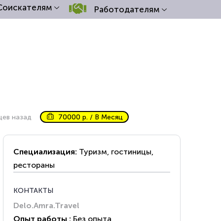
Соискателям
Работодателям
цев назад
70000 р. / В Месяц
Специализация:
Туризм, гостиницы,
рестораны
КОНТАКТЫ
Delo.Amra.Travel
Опыт работы :
Без опыта