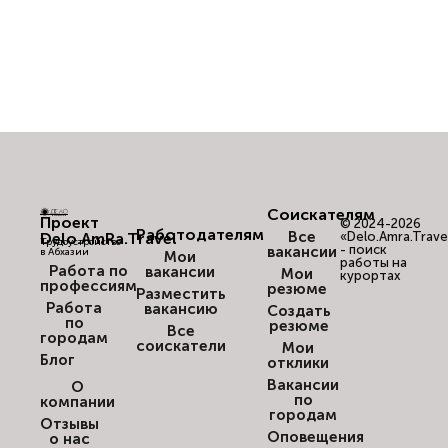
Соискателям
Проект
© 2024-2026
Работодателям
Все
Delo.AmRa.Travel
«Delo.Amra.Trave
Трудоустройство
- поиск
вакансии
в Абхазии
Мои
работы на
Работа по
вакансии
Мои
курортах
профессиям
резюме
Разместить
Работа
вакансию
Создать
по
резюме
Все
городам
соискатели
Мои
Блог
отклики
Вакансии
О
по
компании
городам
Отзывы
Оповещения
о нас