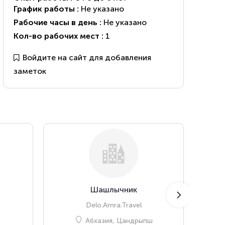
График работы :
Не указано
Рабочие часы в день :
Не указано
Кол-во рабочих мест :
1
Войдите на сайт для добавления
заметок
Шашлычник
T
Delo.Amra.Travel
Абхазия, Цандрыпш