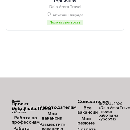
Горничная
Delo.Amra.Travel
Абхазия, Пицунда
Полная занятость
Соискателям
Проект
© 2024-2026
Работодателям
Все
Delo.AmRa.Travel
«Delo.Amra.Trave
Трудоустройство
- поиск
вакансии
в Абхазии
Мои
работы на
Работа по
вакансии
Мои
курортах
профессиям
резюме
Разместить
Работа
вакансию
Создать