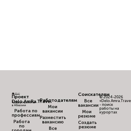
Соискателям
Проект
© 2024-2026
Работодателям
Все
Delo.AmRa.Travel
«Delo.Amra.Trave
Трудоустройство
- поиск
вакансии
в Абхазии
Мои
работы на
Работа по
вакансии
Мои
курортах
профессиям
резюме
Разместить
Работа
вакансию
Создать
по
резюме
Все
городам