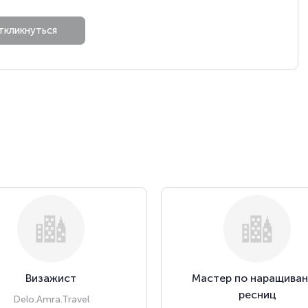
Визажист
Мастер по наращива
ресниц
Delo.Amra.Travel