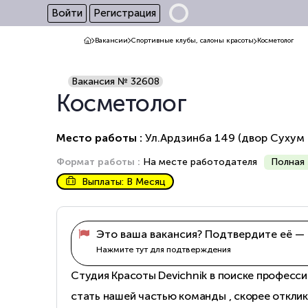
Войти
Регистрация
Вакансии
Спортивные клубы, салоны красоты
Косметолог
Вакансия № 32608
Косметолог
Место работы :
Ул.Ардзинба 149 (двор Сухум
Формат работы :
На месте работодателя
Полная 
Выплаты: В Месяц
Это ваша вакансия? Подтвердите её — 
Нажмите тут для подтверждения
Студия Красоты Devichnik в поиске професс
стать нашей частью команды , скорее откли