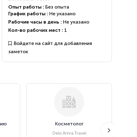
Опыт работы :
Без опыта
График работы :
Не указано
Рабочие часы в день :
Не указано
Кол-во рабочих мест :
1
Войдите на сайт для добавления
заметок
нию
Косметолог
К
мед
Delo.Amra.Travel