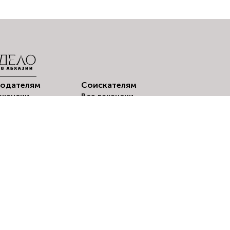
тодателям
Соискателям
акансии
Все вакансии
© 2024-2026 «Delo.Amra
стить вакансию
Мои резюме
оискатели
Создать резюме
Мои отклики
Вакансии по
городам
Оповещения о
вакансиях