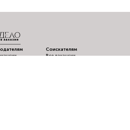
тодателям
Соискателям
акансии
Все вакансии
© 2024-2026 «Delo.Amra
стить вакансию
Мои резюме
оискатели
Создать резюме
Мои отклики
Вакансии по
городам
Оповещения о
вакансиях