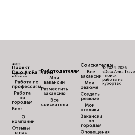
Соискателям
Проект
© 2024-2026
Работодателям
Все
Delo.AmRa.Travel
«Delo.Amra.Trave
Трудоустройство
- поиск
вакансии
в Абхазии
Мои
работы на
Работа по
вакансии
Мои
курортах
профессиям
резюме
Разместить
Работа
вакансию
Создать
по
резюме
Все
городам
соискатели
Мои
Блог
отклики
Вакансии
О
по
компании
городам
Отзывы
Оповещения
о нас