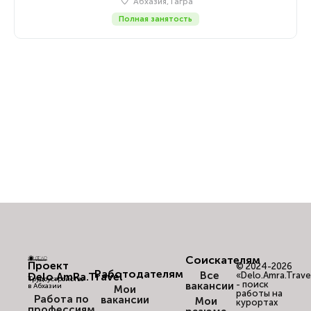
Абхазия, Гагра
Полная занятость
Соискателям
Проект
© 2024-2026
Работодателям
Все
Delo.AmRa.Travel
«Delo.Amra.Trave
Трудоустройство
- поиск
вакансии
в Абхазии
Мои
работы на
Работа по
вакансии
Мои
курортах
профессиям