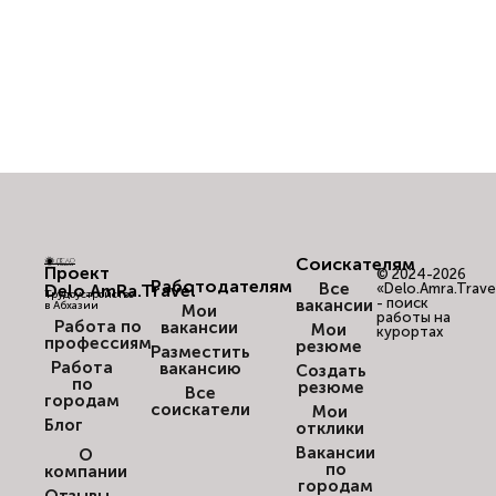
Соискателям
Проект
© 2024-2026
Работодателям
Все
Delo.AmRa.Travel
«Delo.Amra.Trave
Трудоустройство
- поиск
вакансии
в Абхазии
Мои
работы на
Работа по
вакансии
Мои
курортах
профессиям
резюме
Разместить
Работа
вакансию
Создать
по
резюме
Все
городам
соискатели
Мои
Блог
отклики
Вакансии
О
по
компании
городам
Отзывы