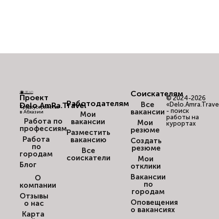
Соискателям
Проект
© 2024-2026
Работодателям
Все
Delo.AmRa.Travel
«Delo.Amra.Trave
Трудоустройство
- поиск
вакансии
в Абхазии
Мои
работы на
Работа по
вакансии
Мои
курортах
профессиям
резюме
Разместить
Работа
вакансию
Создать
по
резюме
Все
городам
соискатели
Мои
Блог
отклики
Вакансии
О
по
компании
городам
Отзывы
Оповещения
о нас
о вакансиях
Карта