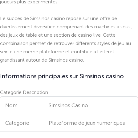
joueurs plus experimentes.
Le succes de Simsinos casino repose sur une offre de
divertissement diversifiee comprenant des machines a sous,
des jeux de table et une section de casino live. Cette
combinaison permet de retrouver differents styles de jeu au
sein d une meme plateforme et contribue a l interet
grandissant autour de Simsinos casino.
Informations principales sur Simsinos casino
Categorie Description
Nom
Simsinos Casino
Categorie
Plateforme de jeux numeriques