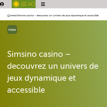
new
Simsino casino – decouvrez un univers de jeux dynamique et accessible
new
Simsino casino –
decouvrez un univers de
jeux dynamique et
accessible