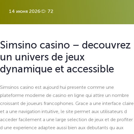
14 июня 2026
72
Simsino casino – decouvrez
un univers de jeux
dynamique et accessible
Simsinos casino est aujourd hui presente comme une
plateforme moderne de casino en ligne qui attire un nombre
croissant de joueurs francophones. Grace a une interface claire
et a une navigation intuitive, le site permet aux utilisateurs d
acceder facilement a une large selection de jeux et de profiter
d une experience adaptee aussi bien aux debutants qu aux