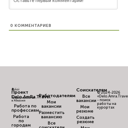
0
КОММЕНТАРИЕВ
Соискателям
Проект
© 2024-2026
Работодателям
Все
Delo.AmRa.Travel
«Delo.Amra.Trave
Трудоустройство
- поиск
вакансии
в Абхазии
Мои
работы на
Работа по
вакансии
Мои
курортах
профессиям
резюме
Разместить
Работа
вакансию
Создать
по
резюме
Все
городам
соискатели
Мои