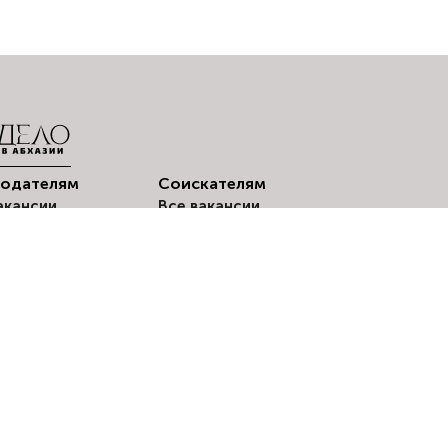
тодателям
Соискателям
акансии
Все вакансии
© 2024-2026 «Delo.Amra
стить вакансию
Мои резюме
оискатели
Создать резюме
Мои отклики
Вакансии по
городам
Оповещения о
вакансиях