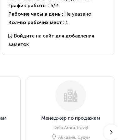
График работы :
5/2
Рабочие часы в день :
Не указано
Кол-во рабочих мест :
1
Войдите на сайт для добавления
заметок
жам
Менеджер по продажам
М
Delo.Amra.Travel
Абхазия, Сухум