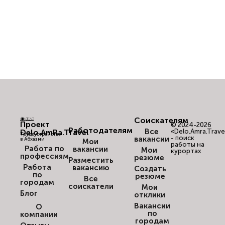
Соискателям
Проект
© 2024-2026
Работодателям
Все
Delo.AmRa.Travel
«Delo.Amra.Trave
Трудоустройство
- поиск
вакансии
в Абхазии
Мои
работы на
Работа по
вакансии
Мои
курортах
профессиям
резюме
Разместить
Работа
вакансию
Создать
по
резюме
Все
городам
соискатели
Мои
Блог
отклики
Вакансии
О
по
компании
городам