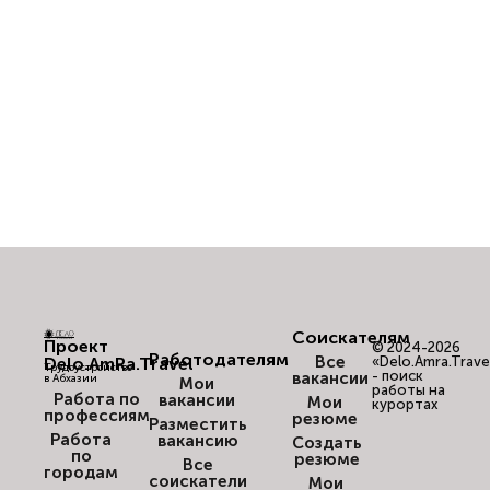
Соискателям
Проект
© 2024-2026
Работодателям
Все
Delo.AmRa.Travel
«Delo.Amra.Trave
Трудоустройство
- поиск
вакансии
в Абхазии
Мои
работы на
Работа по
вакансии
Мои
курортах
профессиям
резюме
Разместить
Работа
вакансию
Создать
по
резюме
Все
городам
соискатели
Мои