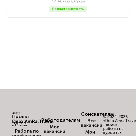
Абхазия, Сухум
Полная занятость
Соискателям
Проект
© 2024-2026
Работодателям
Все
Delo.AmRa.Travel
«Delo.Amra.Trave
Трудоустройство
- поиск
вакансии
в Абхазии
Мои
работы на
Работа по
вакансии
Мои
курортах
профессиям