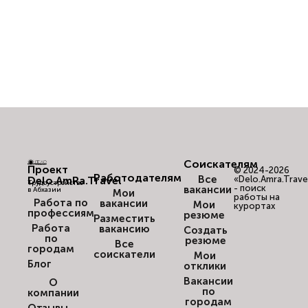
Соискателям
Проект
© 2024-2026
Работодателям
Все
Delo.AmRa.Travel
«Delo.Amra.Trave
Трудоустройство
- поиск
вакансии
в Абхазии
Мои
работы на
Работа по
вакансии
Мои
курортах
профессиям
резюме
Разместить
Работа
вакансию
Создать
по
резюме
Все
городам
соискатели
Мои
Блог
отклики
Вакансии
О
по
компании
городам
Отзывы