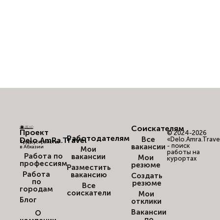
Соискателям
Проект
© 2024-2026
Работодателям
Все
Delo.AmRa.Travel
«Delo.Amra.Trave
Трудоустройство
- поиск
вакансии
в Абхазии
Мои
работы на
Работа по
вакансии
Мои
курортах
профессиям
резюме
Разместить
Работа
вакансию
Создать
по
резюме
Все
городам
соискатели
Мои
Блог
отклики
Вакансии
О
по