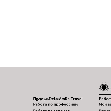
Проект Delo.AmRa.Travel
Рабо
Трудоустройство в Абхазии
Работа по профессиям
Мои в