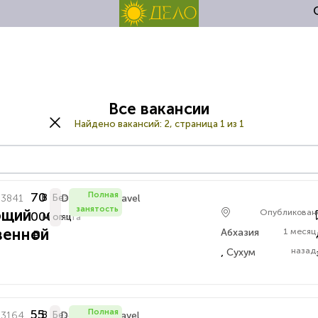
Все вакансии
Найдено вакансий:
2, страница 1 из 1
70
Полная
33841
В
Без
Delo.Amra.Travel
занятость
ющий
Опубликован
000
Месяц
опыта
венной
Абхазия
1 месяц
₽
,
назад
Сухум
55
Полная
33164
В
Без
Delo.Amra.Travel