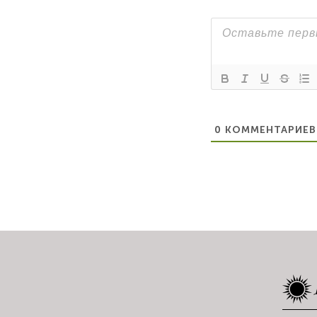
0
КОММЕНТАРИЕВ