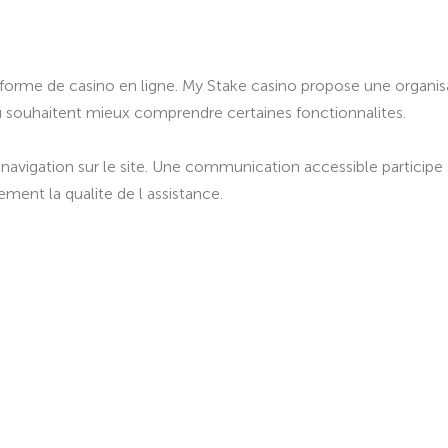
eforme de casino en ligne. My Stake casino propose une organisa
ou souhaitent mieux comprendre certaines fonctionnalites.
navigation sur le site. Une communication accessible participe
ent la qualite de l assistance.