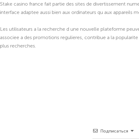
Stake casino france fait partie des sites de divertissement numer
interface adaptee aussi bien aux ordinateurs qu aux appareils m
Les utilisateurs a la recherche d une nouvelle plateforme peu
associee a des promotions regulieres, contribue a la popularit
plus recherches.
Подписаться