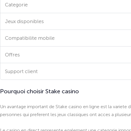
Categorie
Jeux disponibles
Compatibilite mobile
Offres
Support client
Pourquoi choisir Stake casino
Un avantage important de Stake casino en ligne est la variete 
personnes qui preferent les jeux classiques ont acces a plusieur
Le casino en direct represente egalement une categorie importa