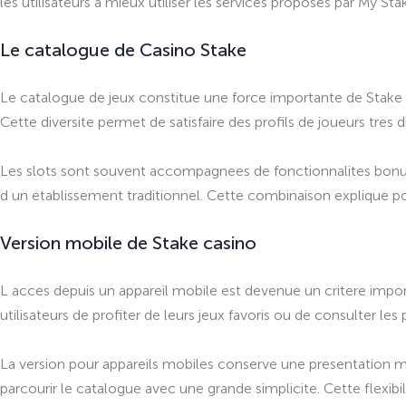
les utilisateurs a mieux utiliser les services proposes par My Sta
Le catalogue de Casino Stake
Le catalogue de jeux constitue une force importante de Stake ca
Cette diversite permet de satisfaire des profils de joueurs tres di
Les slots sont souvent accompagnees de fonctionnalites bonus q
d un etablissement traditionnel. Cette combinaison explique p
Version mobile de Stake casino
L acces depuis un appareil mobile est devenue un critere impo
utilisateurs de profiter de leurs jeux favoris ou de consulter 
La version pour appareils mobiles conserve une presentation mo
parcourir le catalogue avec une grande simplicite. Cette flexib