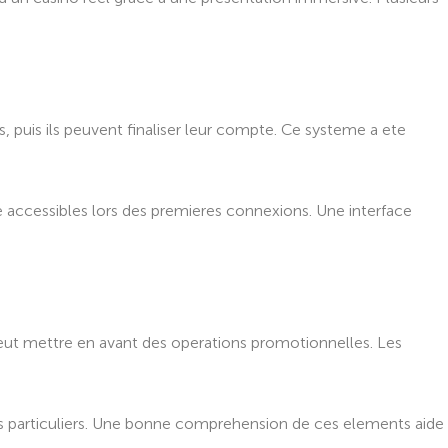
 puis ils peuvent finaliser leur compte. Ce systeme a ete
tre accessibles lors des premieres connexions. Une interface
peut mettre en avant des operations promotionnelles. Les
res particuliers. Une bonne comprehension de ces elements aide