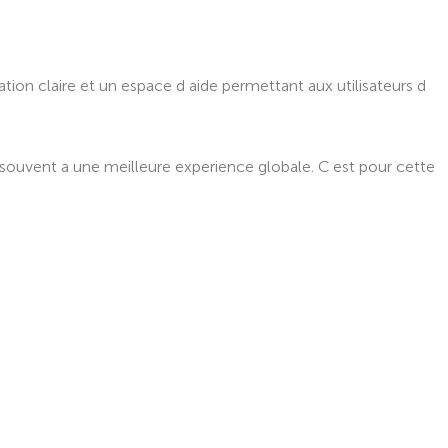
tion claire et un espace d aide permettant aux utilisateurs d
 souvent a une meilleure experience globale. C est pour cette