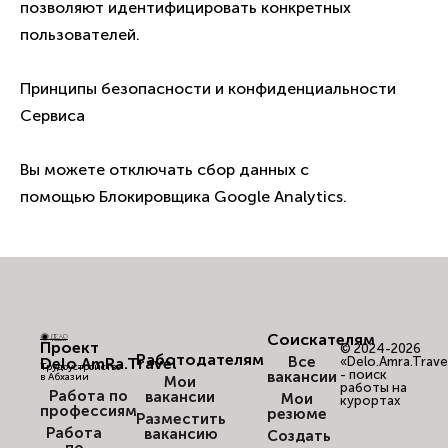
позволяют идентифицировать конкретных
пользователей.
Принципы безопасности и конфиденциальности
Сервиса
Вы можете отключать сбор данных с
помощью
Блокировщика Google Analytics
.
Соискателям
Проект
© 2024-2026
Работодателям
Все
Delo.AmRa.Travel
«Delo.Amra.Trave
Трудоустройство
- поиск
вакансии
в Абхазии
Мои
работы на
Работа по
вакансии
Мои
курортах
профессиям
резюме
Разместить
Работа
вакансию
Создать
по