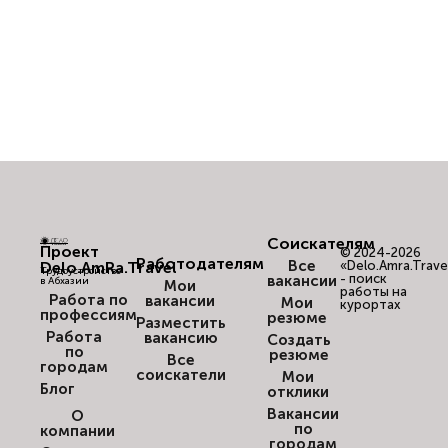
Соискателям
Проект
© 2024-2026
Работодателям
Все
Delo.AmRa.Travel
«Delo.Amra.Trave
Трудоустройство
- поиск
вакансии
в Абхазии
Мои
работы на
Работа по
вакансии
Мои
курортах
профессиям
резюме
Разместить
Работа
вакансию
Создать
по
резюме
Все
городам
соискатели
Мои
Блог
отклики
Вакансии
О
по
компании
городам