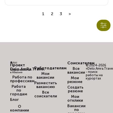
1
2
3
>
Соискателям
Проект
© 2024-2026
Работодателям
Все
Delo.AmRa.Travel
«Delo.Amra.Trave
Трудоустройство
- поиск
вакансии
в Абхазии
Мои
работы на
Работа по
вакансии
Мои
курортах
профессиям
резюме
Разместить
Работа
вакансию
Создать
по
резюме
Все
городам
соискатели
Мои
Блог
отклики
Вакансии
О
по
компании