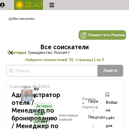
Все соискатели
Разместить Резюме
Все соискатели
×
У которых
Гражданство
:
Россия
Найдено соискателей:
30, страница 1 из 3
Найти
Соискатель № 34202
59
•
•
80
Администратор
лет
Был
Обновлено
₽
Регион
отеля /
Гагра
Войдите
и
9
2
Активно
переезд
,
Менеджер по
на
часов
дня
Опыт
17
ищет
Ключевые
бронированию
Пицунда
сайт
назад
назад
навыки
работы
лет
работу
/ Менеджер по
,
для