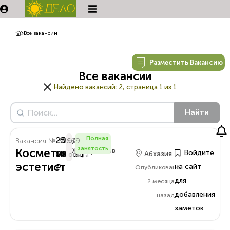
Все вакансии
Разместить Вакансию
Все вакансии
Найдено вакансий:
2, страница 1 из 1
Найти
250
Полная
Вакансия № 33669
В
Без
Денис
занятость
Косметик
Жаворонков
000
Войдите
Абхазия
Месяц
опыта
эстетист
₽
на сайт
Опубликовано
для
2 месяца
добавления
назад
заметок