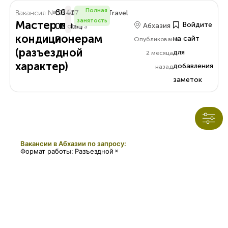
60
Полная
Вакансия № 33407
В
Без
Delo.Amra.Travel
занятость
Мастер по
000
Войдите
Абхазия
Месяц
опыта
кондиционерам
₽
на сайт
Опубликовано
(разъездной
для
2 месяца
характер)
добавления
назад
заметок
Вакансии в Абхазии по запросу:
×
Формат работы
:
Разъездной