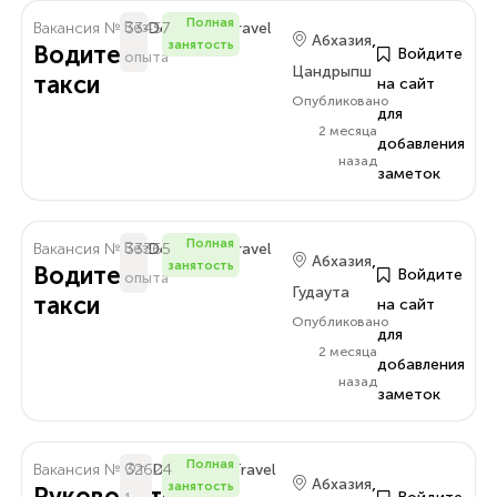
Полная
Вакансия № 33457
Без
Delo.Amra.Travel
,
Абхазия
занятость
Водитель
Войдите
опыта
Цандрыпш
такси
на сайт
Опубликовано
для
2 месяца
добавления
назад
заметок
Полная
Вакансия № 33365
Без
Delo.Amra.Travel
,
Абхазия
занятость
Водитель
Войдите
опыта
Гудаута
такси
на сайт
Опубликовано
для
2 месяца
добавления
назад
заметок
Полная
Вакансия № 32624
От
Delo.Amra.Travel
,
Абхазия
занятость
Руководитель