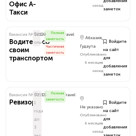
добавления
Офис А-
назад
заметок
Такси
Полная
Вакансия № 32179
Без
Delo.Amra.Travel
,
Абхазия
занятость
Водитель со
Войдите
опыта
Гудаута
Частичная
своим
на сайт
занятость
Опубликовано
транспортом
для
6 месяцев
добавления
назад
заметок
Полная
Вакансия № 32156
От
Delo.Amra.Travel
занятость
Ревизор
Войдите
1
Не указано
на сайт
года
Опубликовано
для
до
6 месяцев
добавления
3
назад
заметок
лет