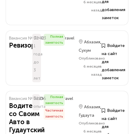
для
6 месяцев
добавления
назад
заметок
Полная
Вакансия № 32423
От
Delo.Amra.Travel
,
Абхазия
занятость
Ревизор
Войдите
1
Сухум
на сайт
года
Опубликовано
для
до
6 месяцев
добавления
3
назад
заметок
лет
Полная
Вакансия № 32295
Без
Delo.Amra.Travel
занятость
Водитель
,
опыта
Абхазия
Войдите
Частичная
со Своим
Гудаута
занятость
на сайт
Авто в
Опубликовано
для
Гудаутский
6 месяцев