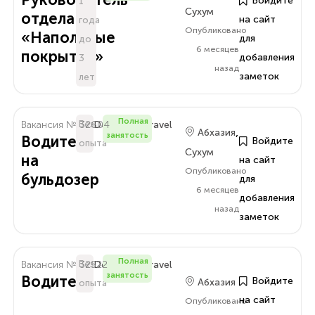
Войдите
1
Сухум
отдела
на сайт
года
Опубликовано
«Напольные
для
до
6 месяцев
покрытия»
добавления
3
назад
заметок
лет
Полная
Вакансия № 32604
Без
Delo.Amra.Travel
,
Абхазия
занятость
Водитель
Войдите
опыта
Сухум
на
на сайт
Опубликовано
бульдозер
для
6 месяцев
добавления
назад
заметок
Полная
Вакансия № 32522
Без
Delo.Amra.Travel
занятость
Водитель
Войдите
Абхазия
опыта
на сайт
Опубликовано