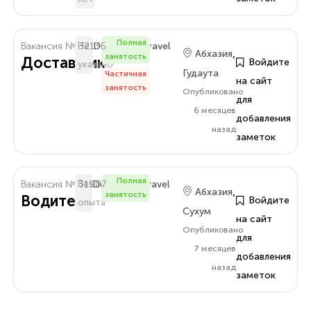
Полная
Вакансия № 32136
Не
Delo.Amra.Travel
,
Абхазия
занятость
Доставщик
Войдите
указано
Гудаута
Частичная
на сайт
занятость
Опубликовано
для
6 месяцев
добавления
назад
заметок
Полная
Вакансия № 31907
Без
Delo.Amra.Travel
,
Абхазия
занятость
Водитель
Войдите
опыта
Сухум
на сайт
Опубликовано
для
7 месяцев
добавления
назад
заметок