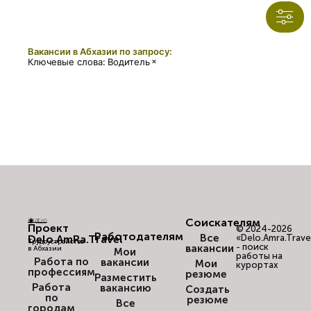
Вакансии в Абхазии по запросу:
×
Ключевые слова
:
Водитель
Соискателям
Проект
© 2024-2026
Работодателям
Все
Delo.AmRa.Travel
«Delo.Amra.Trave
Трудоустройство
- поиск
вакансии
в Абхазии
Мои
работы на
Работа по
вакансии
Мои
курортах
профессиям
резюме
Разместить
Работа
вакансию
Создать
по
резюме
Все
городам