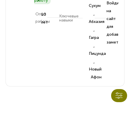
работу
Войдите
Сухум
на
,
Опыт
10
Ключевые
сайт
навыки
работы
Абхазия
лет
для
,
добавления
Гагра
заметок
,
Пицунда
,
Новый
Афон