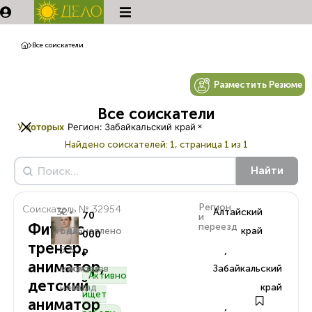
Все соискатели
Разместить Резюме
Все соискатели
×
У которых
Регион
:
Забайкальский край
Найдено соискателей:
1, страница 1 из 1
Найти
Регион
Соискатель № 32954
32
•
•
Алтайский
70
и
Фитнес
переезд
года
Был
Обновлено
край
000
тренер,
,
5
5
₽
аниматор,
месяцев
месяцев
Забайкальский
Активно
детский
назад
назад
край
ищет
аниматор
,