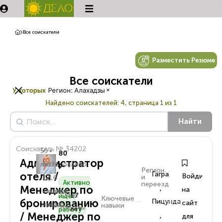
Все соискатели
Разместить Резюме
Все соискатели
×
У которых
Регион
:
Алахадзы
Найдено соискателей:
4, страница 1 из 1
Найти
Соискатель № 34202
59
•
•
80
Администратор
лет
Был
Обновлено
₽
Регион
отеля /
Гагра
Войдите
и
12
16
Активно
переезд
,
Менеджер по
на
часов
часов
Опыт
17
ищет
Ключевые
бронированию
Пицунда
сайт
назад
назад
навыки
работы
лет
работу
/ Менеджер по
,
для