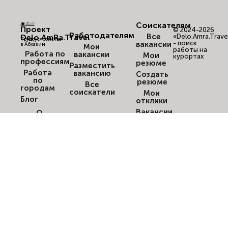
Соискателям
Проект
© 2024-2026
Работодателям
Все
Delo.AmRa.Travel
«Delo.Amra.Trave
Трудоустройство
- поиск
вакансии
в Абхазии
Мои
работы на
Работа по
вакансии
Мои
курортах
профессиям
резюме
Разместить
Работа
вакансию
Создать
по
резюме
Все
городам
соискатели
Мои
Блог
отклики
Вакансии
О
по
компании
городам
Отзывы
Оповещения
о нас
о вакансиях
Карта
сайта
База
знаний
Задать
вопрос
Политика
конфиденциальности
Правила